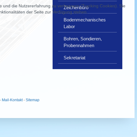
te und die Nutzererfahrung zu verbessern (Tracking Cookies). Sie
Zeichenbüro
ktionalitäten der Seite zur Verfügung stehen.
Bodenmechanisches
Labor
Bohren, Sondieren,
Probennahmen
Sekretariat
-
Mail-Kontakt
-
Sitemap