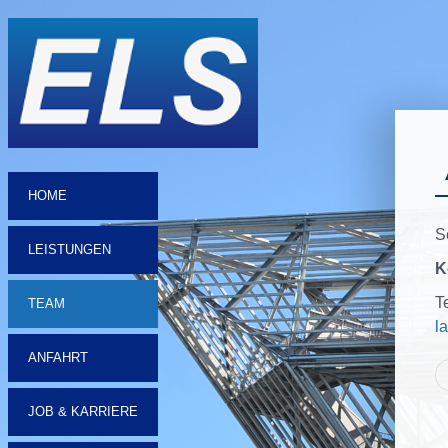
HOME
S
LEISTUNGEN
K
T
TEAM
l
ANFAHRT
JOB & KARRIERE