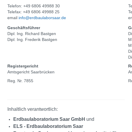
Telefon: +49 6806 49988 30
T
Telefax: +49 6806 49988 25
T
email
info@erdbaulaborsaar.de
e
Geschäftsführer
G
Dipl. Ing. Richard Bastgen
Di
Dipl. Ing. Frederik Bastgen
M
M
Di
D
Registergericht
R
Amtsgericht Saarbrücken
A
Reg. Nr. 7855
R
Inhaltlich verantwortlich:
Erdbaulaboratorium Saar GmbH
und
ELS - Erdbaulaboratorium Saar