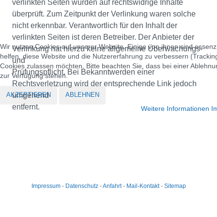
verlinkten Seiten wurden auf rechtswidrige Inhalte
überprüft. Zum Zeitpunkt der Verlinkung waren solche
nicht erkennbar. Verantwortlich für den Inhalt der
verlinkten Seiten ist deren Betreiber. Der Anbieter der
Wir nutzen Cookies auf unserer Website. Einige von ihnen sind essenzi
Verlinkung hat hierzu keine allgemeine Überwachungs-
helfen, diese Website und die Nutzererfahrung zu verbessern (Tracking
und
Cookies zulassen möchten. Bitte beachten Sie, dass bei einer Ablehnun
Prüfungspflicht. Bei Bekanntwerden einer
zur Verfügung stehen.
Rechtsverletzung wird der entsprechende Link jedoch
AKZEPTIEREN
ABLEHNEN
umgehend
entfernt.
Weitere Informationen
I
Impressum
-
Datenschutz
-
Anfahrt
-
Mail-Kontakt
-
Sitemap