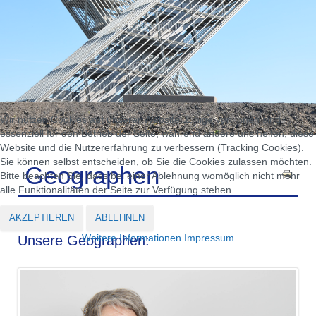
Wir nutzen Cookies auf unserer Website. Einige von ihnen sind
essenziell für den Betrieb der Seite, während andere uns helfen, diese
Website und die Nutzererfahrung zu verbessern (Tracking Cookies).
Sie können selbst entscheiden, ob Sie die Cookies zulassen möchten.
Geographen
Bitte beachten Sie, dass bei einer Ablehnung womöglich nicht mehr
alle Funktionalitäten der Seite zur Verfügung stehen.
AKZEPTIEREN
ABLEHNEN
Weitere Informationen
Impressum
Unsere Geographen: