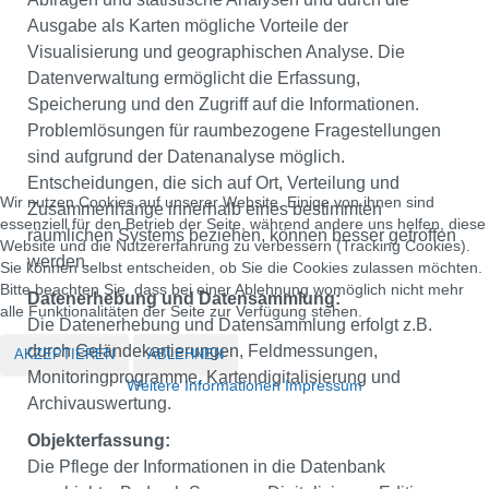
Ausgabe als Karten mögliche Vorteile der
Visualisierung und geographischen Analyse. Die
Datenverwaltung ermöglicht die Erfassung,
Speicherung und den Zugriff auf die Informationen.
Problemlösungen für raumbezogene Fragestellungen
sind aufgrund der Datenanalyse möglich.
Entscheidungen, die sich auf Ort, Verteilung und
Wir nutzen Cookies auf unserer Website. Einige von ihnen sind
Zusammenhänge innerhalb eines bestimmten
essenziell für den Betrieb der Seite, während andere uns helfen, diese
räumlichen Systems beziehen, können besser getroffen
Website und die Nutzererfahrung zu verbessern (Tracking Cookies).
werden.
Sie können selbst entscheiden, ob Sie die Cookies zulassen möchten.
Bitte beachten Sie, dass bei einer Ablehnung womöglich nicht mehr
Datenerhebung und Datensammlung:
alle Funktionalitäten der Seite zur Verfügung stehen.
Die Datenerhebung und Datensammlung erfolgt z.B.
durch Geländekartierungen, Feldmessungen,
AKZEPTIEREN
ABLEHNEN
Monitoringprogramme, Kartendigitalisierung und
Weitere Informationen
Impressum
Archivauswertung.
Objekterfassung:
Die Pflege der Informationen in die Datenbank